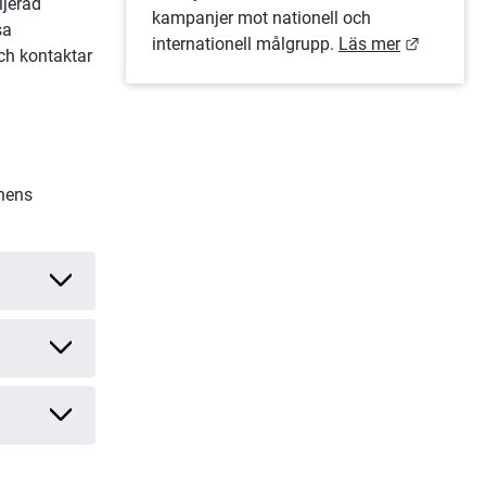
jerad 
kampanjer mot nationell och 
a 
Länk til
internationell målgrupp. 
Läs mer
rekommenderar vi att man besöker de olika destinationernas webbplatser och kontaktar 
nens 