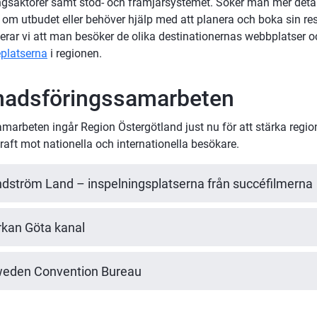
gsaktörer samt stöd- och främjarsystemet. Söker man mer detal
 om utbudet eller behöver hjälp med att planera och boka sin res
eplatserna
 i regionen.
adsföringssamarbeten
amarbeten ingår Region Östergötland just nu för att stärka regio
raft mot nationella och internationella besökare.
ndström Land – inspelningsplatserna från succéfilmerna
kan Göta kanal
weden Convention Bureau