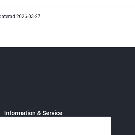
daterad 
2026-03-27
Information & Service
Turistservice
Länk till annan webbplats.