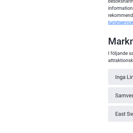
besöksnärin
information
turistservic
Markn
I följande s
attraktionsk
Inga Li
Samver
East S