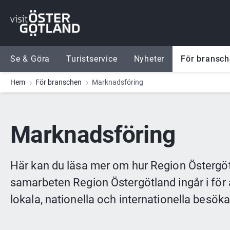
Gå till innehåll
Gå till meny
Gå till sidfot
Se & Göra
Turistservice
Nyheter
För bransc
Hem
För branschen
Marknadsföring
Marknadsföring
Här kan du läsa mer om hur Region Östergö
samarbeten Region Östergötland ingår i för a
lokala, nationella och internationella besöka