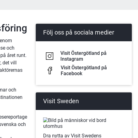
sföring
Följ oss på sociala medier
genom 
se och 
Visit Östergötland på
å året runt. 
Instagram
det vill 
Visit Östergötland på
aktörernas 
Facebook
mar och 
inationen 
Visit Sweden
esereportage 
svenska och 
Dra nytta av Visit Swedens 