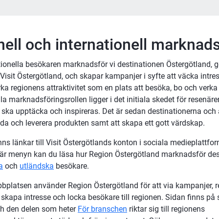
nell och internationell marknad
ionella besökaren marknadsför vi destinationen Östergötland, 
isit Östergötland, och skapar kampanjer i syfte att väcka intres
a regionens attraktivitet som en plats att besöka, bo och verka p
a marknadsföringsrollen ligger i det initiala skedet för resenärer, 
 ska upptäcka och inspireras. Det är sedan destinationerna och 
juda och leverera produkten samt att skapa ett gott värdskap.
inns länkar till Visit Östergötlands konton i sociala medieplattfor
är menyn kan du läsa hur Region Östergötland marknadsför dest
a
 och 
utländska
 besökare.
bplatsen använder Region Östergötland för att via kampanjer, r
skapa intresse och locka besökare till regionen. Sidan finns på 
h den delen som heter 
För branschen
 riktar sig till regionens 