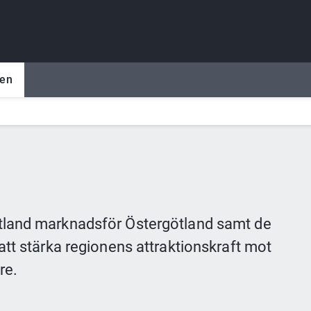
hen
tland marknadsför Östergötland samt de 
tt stärka regionens attraktionskraft mot 
re.