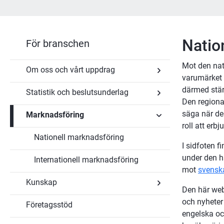
Natio
För branschen
Mot den nat
Om oss och vårt uppdrag
varumärket V
därmed stärk
Statistik och beslutsunderlag
Undersidor
Den regional
för
Om
säga när de
Marknadsföring
Undersidor
oss
för
roll att erb
och
Statistik
vårt
Nationell marknadsföring
Undersidor
och
uppdrag
I sidfoten f
för
beslutsunderlag
Marknadsföring
under den h
Internationell marknadsföring
mot 
svensk
Kunskap
Den här web
och nyheter 
Företagsstöd
Undersidor
engelska oc
för
Kunskap