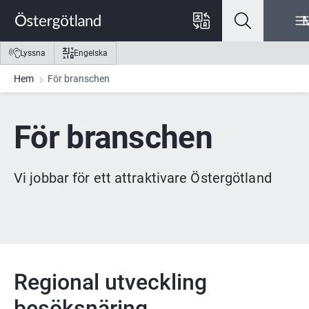
Gå till innehåll
Gå till meny
Gå till sidfot
Lyssna
Engelska
Hem
För branschen
För branschen
Vi jobbar för ett attraktivare Östergötland
Regional utveckling 
besöksnäring