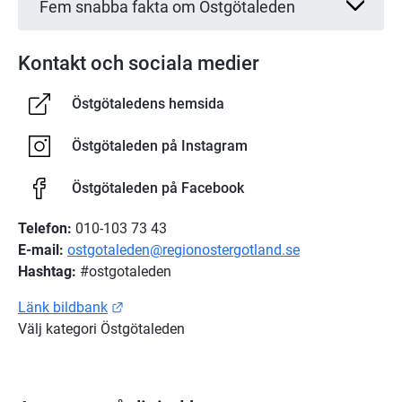
Fem snabba fakta om Östgötaleden
Kontakt och sociala medier
Östgötaledens hemsida
Östgötaleden på Instagram
Östgötaleden på Facebook
Telefon:
 010-103 73 43
E-mail:
ostgotaleden@regionostergotland.se
Hashtag:
 #ostgotaleden
Länk till annan webbplats.
Länk bildbank
Välj kategori Östgötaleden