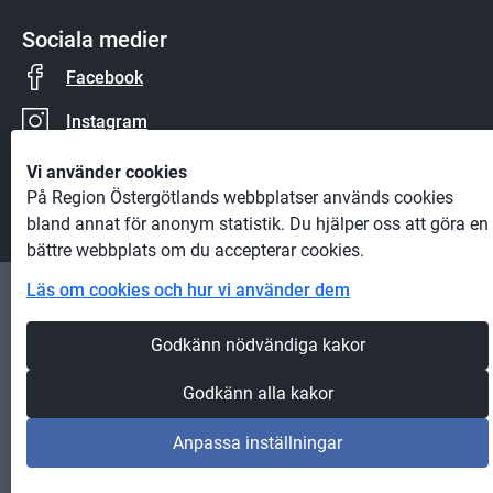
Sociala medier
Facebook
Instagram
YouTube
Vi använder cookies
På Region Östergötlands webbplatser används cookies
bland annat för anonym statistik. Du hjälper oss att göra en
bättre webbplats om du accepterar cookies.
Läs om cookies och hur vi använder dem
Andra webbplatser
Godkänn nödvändiga kakor
Information om cookies
Godkänn alla kakor
Om webbplatsen
Anpassa inställningar
Tillgänglighet på webbplatsen