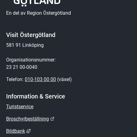
En del av Region Östergötland
Visit Östergötland
581 91 Linköping
Organisationsnummer:
23 21 00-0040
Telefon: 
010-103 00 00
 (växel)
Information & Service
Turistservice
Länk till annan webbplats.
Broschyrbeställning
Länk till annan webbplats, öppnas i nytt fönster.
Bildbank