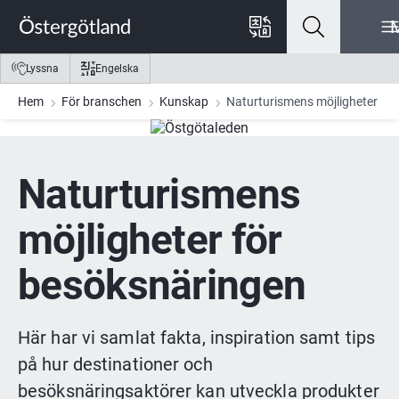
Gå till innehåll
Gå till meny
Gå till sidfot
Lyssna
Engelska
Hem
För branschen
Kunskap
Naturturismens möjligheter
Naturturismens 
möjligheter för 
besöksnäringen
Här har vi samlat fakta, inspiration samt tips 
på hur destinationer och 
besöksnäringsaktörer kan utveckla produkter 