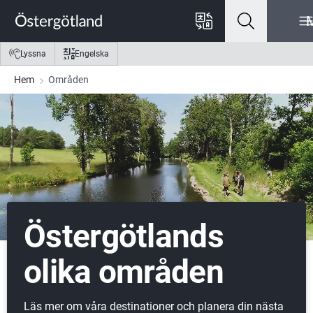
Gå till innehåll
Gå till meny
Gå till sidfot
Lyssna
Engelska
Hem
Områden
Östergötlands
olika områden
Läs mer om våra destinationer och planera din nästa