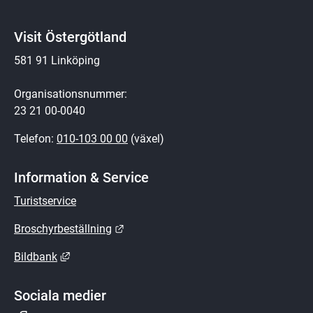
Visit Östergötland
581 91 Linköping
Organisationsnummer:
23 21 00-0040
Telefon: 
010-103 00 00
 (växel)
Information & Service
Turistservice
Länk till annan webbplats.
Broschyrbeställning
Länk till annan webbplats, öppnas i nytt fönster.
Bildbank
Sociala medier