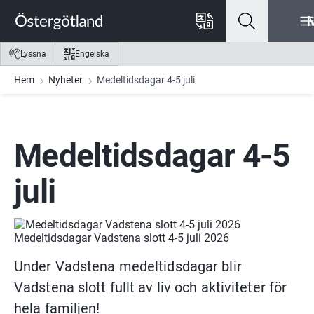
Gå till innehåll
Gå till meny
Gå till sidfot
Lyssna
Engelska
Hem
Nyheter
Medeltidsdagar 4-5 juli
Medeltidsdagar 4-5 
juli
Medeltidsdagar Vadstena slott 4-5 juli 2026
Under Vadstena medeltidsdagar blir 
Vadstena slott fullt av liv och aktiviteter för 
hela familjen!