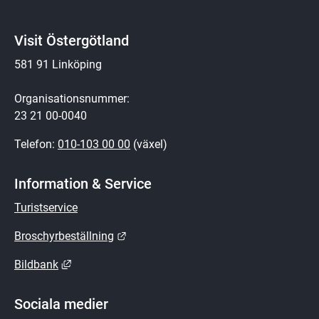
Visit Östergötland
581 91 Linköping
Organisationsnummer:
23 21 00-0040
Telefon: 
010-103 00 00
 (växel)
Information & Service
Turistservice
Länk till annan webbplats.
Broschyrbeställning
Länk till annan webbplats, öppnas i nytt fönster.
Bildbank
Sociala medier