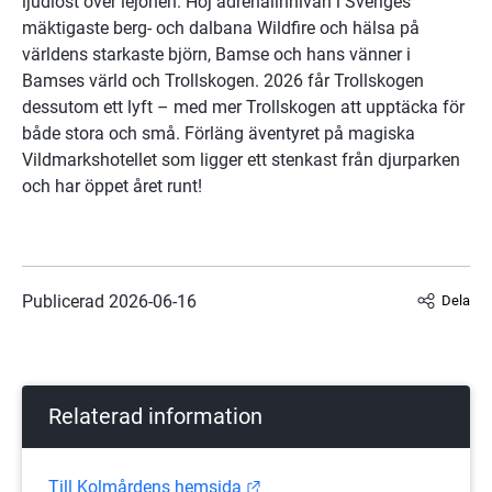
ljudlöst över lejonen. Höj adrenalinnivån i Sveriges 
mäktigaste berg- och dalbana Wildfire och hälsa på 
världens starkaste björn, Bamse och hans vänner i 
Bamses värld och Trollskogen. 2026 får Trollskogen 
dessutom ett lyft – med mer Trollskogen att upptäcka för 
både stora och små. Förläng äventyret på magiska 
Vildmarkshotellet som ligger ett stenkast från djurparken 
och har öppet året runt!
Publicerad 
2026-06-16
Dela
Relaterad information
Länk till annan webbplats.
Till Kolmårdens hemsida