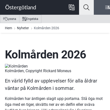
Gå till innehåll
Gå till meny
Gå till sidfot
Lyssna
Engelska
Hem
Nyheter
Kolmården 2026
Kolmården 2026
Kolmården, Copyright Rickard Moneus
En värld fylld av upplevelser för alla åldrar 
väntar på Kolmården i sommar.
Kolmården har äntligen slagit upp portarna. Stå öga mot 
öga med en tiger, skvätts ner av en delfin eller sväva 