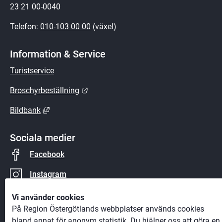
23 21 00-0040
Telefon: 
010-103 00 00
 (växel)
Information & Service
Turistservice
Länk till annan webbplats.
Broschyrbeställning
Länk till annan webbplats, öppnas i nytt fönster.
Bildbank
Sociala medier
Facebook
Instagram
YouTube
Vi använder cookies
På Region Östergötlands webbplatser används cookies
bland annat för anonym statistik. Du hjälper oss att göra en