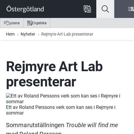
Gå till innehåll
Gå till meny
Gå till sidfot
Lyssna
Engelska
Hem
Nyheter
Rejmyre Art Lab presenterar
Rejmyre Art Lab 
presenterar
Ett av Roland Perssons verk som kan ses i Rejmyre i
sommar
Sommarutställningen 
Trouble will find me
med Roland Persson.