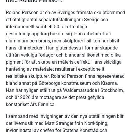
Roland Persson är en av Sveriges främsta skulptörer med 
ett otaligt antal separatutställningar i Sverige och 
internationellt samt ett 50-tal offentliga 
gestaltningsuppdrag bakom sig. Han arbetar ofta i 
aluminium och brons, men skulpturer i silikon har blivit 
hans kännetecken. Han gjuter dessa i formar skapade 
utifrån verkliga förlagor och blandar silikonet med olika 
pigment för att skapa en målerisk effekt. Hans skickliga 
hantering av materialet resulterar i exceptionellt 
realistiska skulpturer. Roland Persson finns representerad 
bland annat på Göteborgs konstmuseum och Kiasma. 
Han har nyligen ställt ut på Waldemarsudde i Stockholm, 
och är 2026 års mottagare av det prestigefyllda 
konstpriset Ars Fennica.
I samband med invigningen av den nya utställningen blir 
det livemusik med Matt Stranger från Norrköping, 
invigningstal av chefen för Statens Konstråd och 