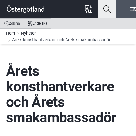
Gå till innehåll
Gå till meny
Gå till sidfot
Lyssna
Engelska
Hem
Nyheter
Årets konsthantverkare och Årets smakambassadör
Årets 
konsthantverkare 
och Årets 
smakambassadör