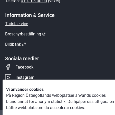
Telefon: 
010-103 00 00
 (växel)
Information & Service
Turistservice
Länk till annan webbplats.
Broschyrbeställning
Länk till annan webbplats, öppnas i nytt fönster.
Bildbank
Sociala medier
Facebook
Instagram
YouTube
Vi använder cookies
På Region Östergötlands webbplatser används cookies
bland annat för anonym statistik. Du hjälper oss att göra en
bättre webbplats om du accepterar cookies.