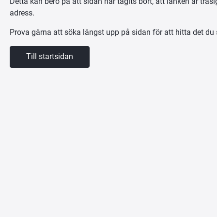
Detta kan bero på att sidan har tagits bort, att länken är trasig e
adress.
Prova gärna att söka längst upp på sidan för att hitta det du 
Till startsidan