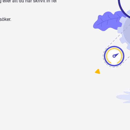
ller att du har skrivit in fel 
söker.