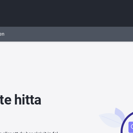
en
e hitta 