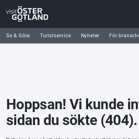
Gå till innehåll
Gå till meny
Gå till sidfot
Se & Göra
Turistservice
Nyheter
För bransch
Hoppsan! Vi kunde int
sidan du sökte (404).